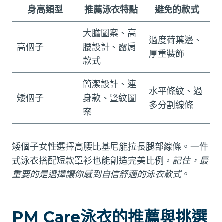
身高類型
推薦泳衣特點
避免的款式
大膽圖案、高
過度荷葉邊、
高個子
腰設計、露肩
厚重裝飾
款式
簡潔設計、連
水平條紋、過
矮個子
身款、豎紋圖
多分割線條
案
矮個子女性選擇高腰比基尼能拉長腿部線條。一件
式泳衣搭配短款罩衫也能創造完美比例。
記住，最
重要的是選擇讓你感到自信舒適的泳衣款式
。
PM Care泳衣的推薦與挑選