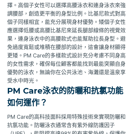
擇。高個子女性可以選擇高腰泳衣和連身泳衣來強
調腰部，創造更平衡的身型比例。比基尼款式對高
個子同樣相宜，能充分展現身材優勢。矮個子女性
應選擇低腰或高腰比基尼來延長腿部線條的視覺效
果，連身泳衣中的高腰款式也能幫助拉長身型。避
免過度寬鬆或堆積在腰部的設計，這會讓身材顯得
更矮。PM Care的多樣款式設計充分考慮不同身高
的女性需求，確保每位顧客都能找到最能突顯自身
優勢的泳衣，無論你在公共泳池、海灘還是溫泉享
受水中時光。
PM Care泳衣的防曬和抗氯功能
如何運作？
PM Care的高科技面料採用特殊技術來實現防曬和
抗氯功能。防曬泳衣通常含有紫外線防護因子
（UPF），能阻擋高達98%的有害紫外線，保護你