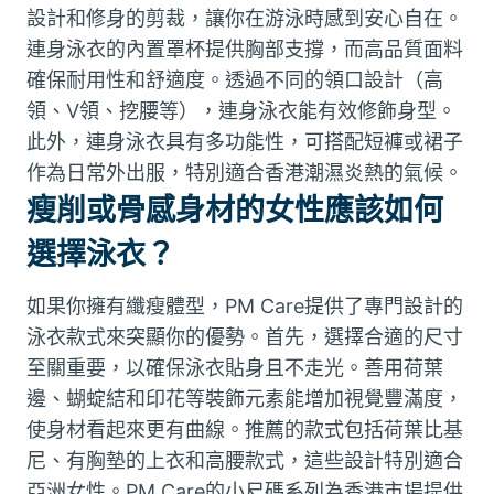
設計和修身的剪裁，讓你在游泳時感到安心自在。
連身泳衣的內置罩杯提供胸部支撐，而高品質面料
確保耐用性和舒適度。透過不同的領口設計（高
領、V領、挖腰等），連身泳衣能有效修飾身型。
此外，連身泳衣具有多功能性，可搭配短褲或裙子
作為日常外出服，特別適合香港潮濕炎熱的氣候。
瘦削或骨感身材的女性應該如何
選擇泳衣？
如果你擁有纖瘦體型，PM Care提供了專門設計的
泳衣款式來突顯你的優勢。首先，選擇合適的尺寸
至關重要，以確保泳衣貼身且不走光。善用荷葉
邊、蝴蝊結和印花等裝飾元素能增加視覺豐滿度，
使身材看起來更有曲線。推薦的款式包括荷葉比基
尼、有胸墊的上衣和高腰款式，這些設計特別適合
亞洲女性。PM Care的小尺碼系列為香港市場提供