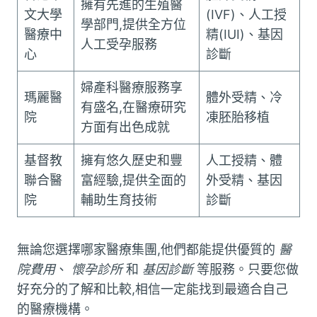
擁有先進的生殖醫
文大學
(IVF)、人工授
學部門,提供全方位
醫療中
精(IUI)、基因
人工受孕服務
心
診斷
婦產科醫療服務享
瑪麗醫
體外受精、冷
有盛名,在醫療研究
院
凍胚胎移植
方面有出色成就
基督教
擁有悠久歷史和豐
人工授精、體
聯合醫
富經驗,提供全面的
外受精、基因
院
輔助生育技術
診斷
無論您選擇哪家醫療集團,他們都能提供優質的
醫
院費用
、
懷孕診所
和
基因診斷
等服務。只要您做
好充分的了解和比較,相信一定能找到最適合自己
的醫療機構。